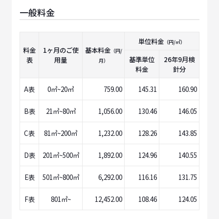
一般料金
単位料金
（円/㎥）
料金
1ヶ月のご使
基本料金
（円/
基準単位
26年9月
検
表
用量
月）
料金
針分
A表
0㎥~20㎥
759.00
145.31
160.90
B表
21㎥~80㎥
1,056.00
130.46
146.05
C表
81㎥~200㎥
1,232.00
128.26
143.85
D表
201㎥~500㎥
1,892.00
124.96
140.55
E表
501㎥~800㎥
6,292.00
116.16
131.75
F表
801㎥~
12,452.00
108.46
124.05