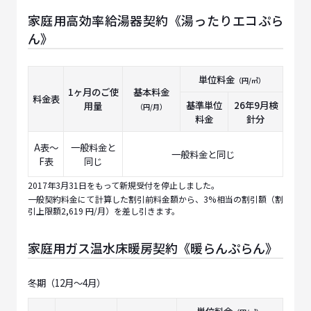
家庭用高効率給湯器契約《湯ったりエコぷら
ん》
単位料金
（円/㎥）
1ヶ月のご使
基本料金
料金表
基準単位
26年9月
検
用量
（円/月）
料金
針分
A表～
一般料金と
一般料金と同じ
F表
同じ
2017年3月31日をもって新規受付を停止しました。
一般契約料金にて計算した割引前料金額から、3%相当の割引額（割
引上限額2,619 円/月）を差し引きます。
家庭用ガス温水床暖房契約《暖らんぷらん》
冬期（12月～4月）