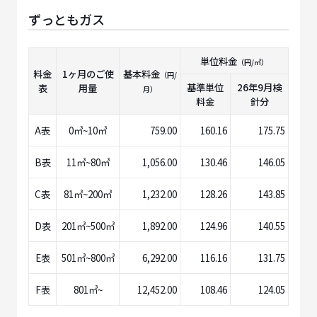
ずっともガス
単位料金
（円/㎥）
料金
1ヶ月のご使
基本料金
（円/
基準単位
26年9月
検
表
用量
月）
料金
針分
A表
0㎥~10㎥
759.00
160.16
175.75
B表
11㎥~80㎥
1,056.00
130.46
146.05
C表
81㎥~200㎥
1,232.00
128.26
143.85
D表
201㎥~500㎥
1,892.00
124.96
140.55
E表
501㎥~800㎥
6,292.00
116.16
131.75
F表
801㎥~
12,452.00
108.46
124.05