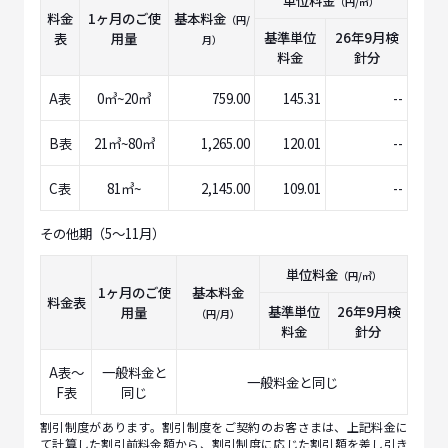
単位料金
（円/㎥）
料金
1ヶ月のご使
基本料金
（円/
基準単位
26年9月
検
表
用量
月）
料金
針分
A表
0㎥~20㎥
759.00
145.31
--
B表
21㎥~80㎥
1,265.00
120.01
--
C表
81㎥~
2,145.00
109.01
--
その他期（5～11月）
単位料金
（円/㎥）
1ヶ月のご使
基本料金
料金表
基準単位
26年9月
検
用量
（円/月）
料金
針分
A表～
一般料金と
一般料金と同じ
F表
同じ
割引制度があります。割引制度をご契約のお客さまは、上記料金に
て計算した割引前料金額から、割引制度に応じた割引額を差し引き