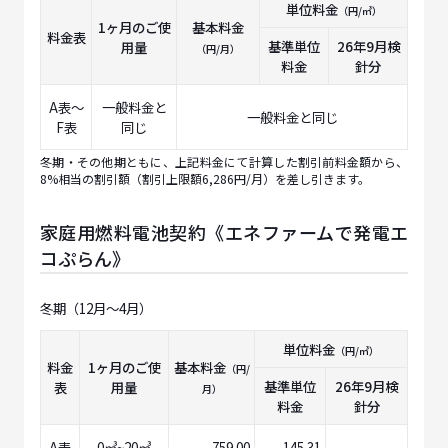
単位料金
（円/㎥）
1ヶ月のご使
基本料金
料金表
基準単位
26年9月
検
用量
（円/月）
料金
針分
A表～
一般料金と
一般料金と同じ
F表
同じ
冬期・その他期ともに、上記料金にて計算した割引前料金額から、
8%相当の割引額（割引上限額6,286円/月）を差し引きます。
家庭用燃料電池契約《エネファームで発電エ
コぷらん》
冬期（12月～4月）
単位料金
（円/㎥）
料金
1ヶ月のご使
基本料金
（円/
基準単位
26年9月
検
表
用量
月）
料金
針分
A表
0㎥~20㎥
759.00
145.31
--