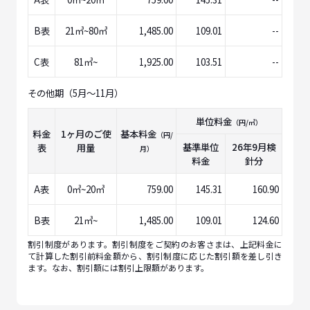
B表
21㎥~80㎥
1,485.00
109.01
--
C表
81㎥~
1,925.00
103.51
--
その他期（5月～11月）
単位料金
（円/㎥）
料金
1ヶ月のご使
基本料金
（円/
基準単位
26年9月
検
表
用量
月）
料金
針分
A表
0㎥~20㎥
759.00
145.31
160.90
B表
21㎥~
1,485.00
109.01
124.60
割引制度があります。割引制度をご契約のお客さまは、上記料金に
て計算した割引前料金額から、割引制度に応じた割引額を差し引き
ます。なお、割引額には割引上限額があります。